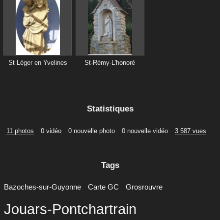
St Léger en Yvelines
St-Rémy-L'honoré
Statistiques
11 photos
0 vidéo
0 nouvelle photo
0 nouvelle vidéo
3 587 vues
Tags
Bazoches-sur-Guyonne
Carte GC
Grosrouvre
Jouars-Pontchartrain