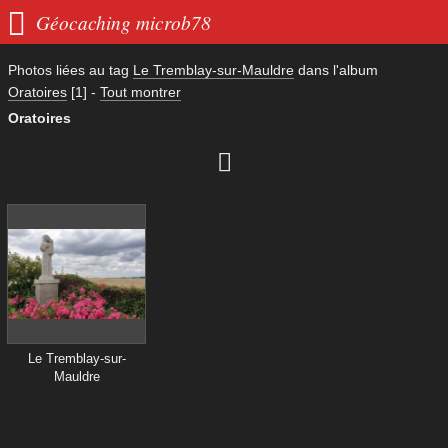

Géocaching microb78
Photos liées au tag
Le Tremblay-sur-Mauldre
dans l'album
Oratoires
[1]
-
Tout montrer
Oratoires

Le Tremblay-sur-
Mauldre