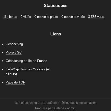
Statistiques
11 photos
0 vidéo
0 nouvelle photo
0 nouvelle vidéo
3 585 vues
Liens
Geocaching
Project GC
Géocaching en Ile de France
Géo-Map dans les Yvelines (et
ailleurs)
Page de TOF
Bon géocaching et si problème n'hésitez-pas à me contacter.
Propulsé par
iGalerie
-
admin