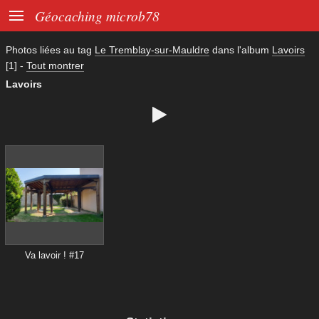

Géocaching microb78
Photos liées au tag
Le Tremblay-sur-Mauldre
dans l'album
Lavoirs
[1]
-
Tout montrer
Lavoirs

Va lavoir ! #17