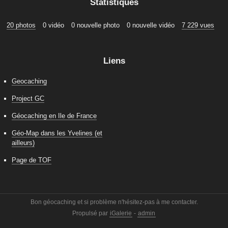
Statistiques
20 photos
0 vidéo
0 nouvelle photo
0 nouvelle vidéo
7 229 vues
Liens
Geocaching
Project GC
Géocaching en Ile de France
Géo-Map dans les Yvelines (et
ailleurs)
Page de TOF
Bon géocaching et si problème n'hésitez-pas à me contacter.
Propulsé par
iGalerie
-
admin