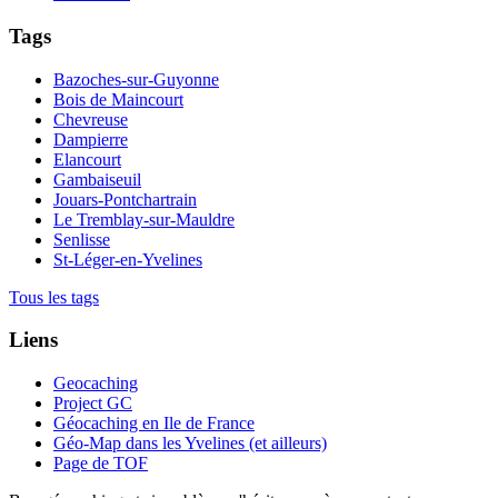
Tags
Bazoches-sur-Guyonne
Bois de Maincourt
Chevreuse
Dampierre
Elancourt
Gambaiseuil
Jouars-Pontchartrain
Le Tremblay-sur-Mauldre
Senlisse
St-Léger-en-Yvelines
Tous les tags
Liens
Geocaching
Project GC
Géocaching en Ile de France
Géo-Map dans les Yvelines (et ailleurs)
Page de TOF