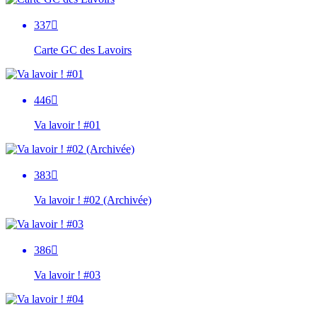
337

Carte GC des Lavoirs
446

Va lavoir ! #01
383

Va lavoir ! #02 (Archivée)
386

Va lavoir ! #03