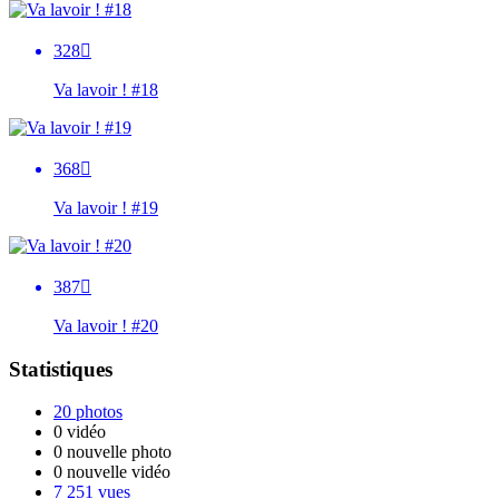
328

Va lavoir ! #18
368

Va lavoir ! #19
387

Va lavoir ! #20
Statistiques
20 photos
0 vidéo
0 nouvelle photo
0 nouvelle vidéo
7 251 vues