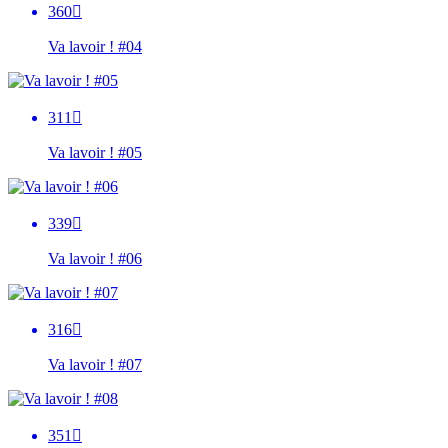
360

Va lavoir ! #04
311

Va lavoir ! #05
339

Va lavoir ! #06
316

Va lavoir ! #07
351
