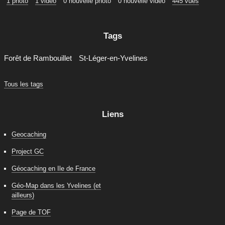
1 photo
1 vidéo
0 nouvelle photo
0 nouvelle vidéo
445 vues
Tags
Forêt de Rambouillet
St-Léger-en-Yvelines
Tous les tags
Liens
Geocaching
Project GC
Géocaching en Ile de France
Géo-Map dans les Yvelines (et
ailleurs)
Page de TOF