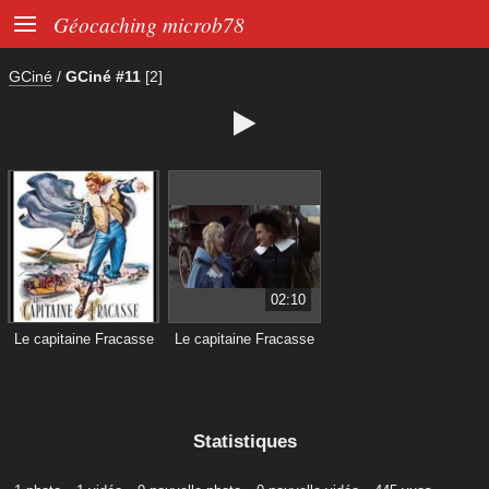

Géocaching microb78
GCiné
/
GCiné #11
[2]

02:10
Le capitaine Fracasse
Le capitaine Fracasse
Statistiques