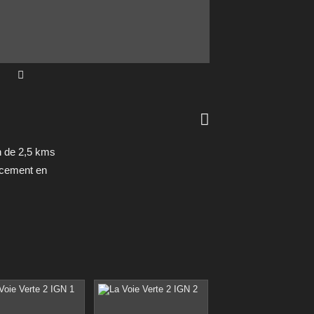

n de 2,5 kms
acement en