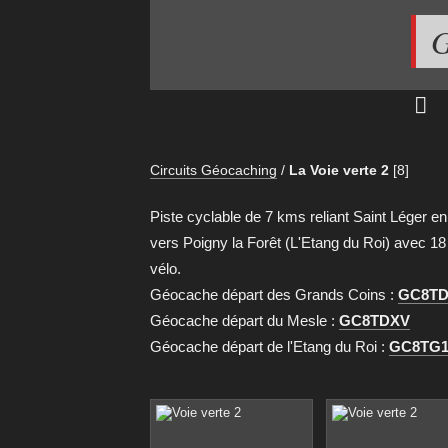
G
Circuits Géocaching
/
La Voie verte 2
[8]
Piste cyclable de 7 kms reliant Saint Léger e
vers Poigny la Forêt (L'Etang du Roi) avec 1
vélo.
Géocache départ des Grands Coins :
GC8TD
Géocache départ du Mesle :
GC8TDXV
Géocache départ de l'Etang du Roi :
GC8TG1