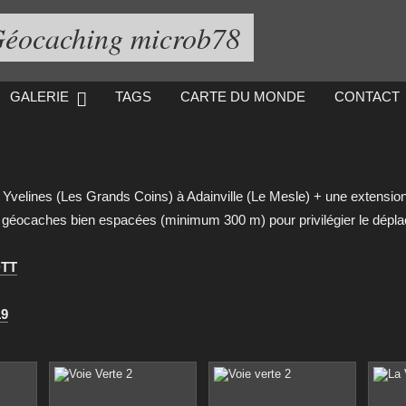
éocaching microb78
GALERIE
TAGS
CARTE DU MONDE
CONTACT
n Yvelines (Les Grands Coins) à Adainville (Le Mesle) + une extensio
8 géocaches bien espacées (minimum 300 m) pour privilégier le dépl
TT
9