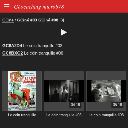

Géocaching microb78
GCiné
/
GCiné #03 GCiné #08
[3]

GC8A2D4
Le coin tranquille #03
GC8BXG2
Le coin tranquille #08
04:19
05:19
Le coin tranquille
Le coin tranquille #03
Le coin tranquille #08