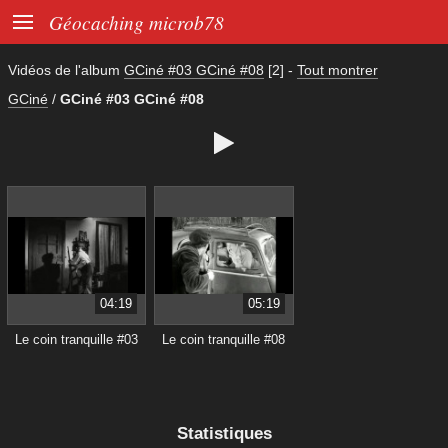

Géocaching microb78
Vidéos de l'album
GCiné #03 GCiné #08
[2]
-
Tout montrer
GCiné
/
GCiné #03 GCiné #08

04:19
05:19
Le coin tranquille #03
Le coin tranquille #08
Statistiques