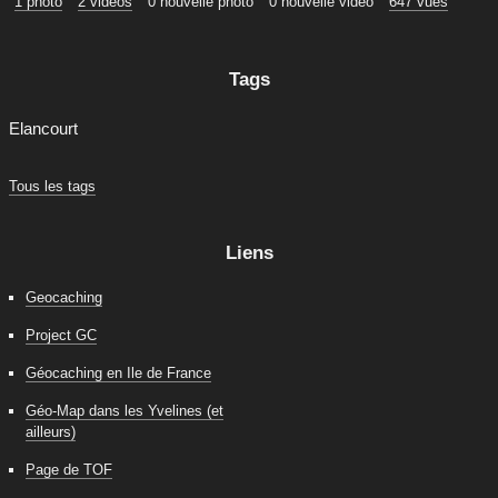
1 photo
2 vidéos
0 nouvelle photo
0 nouvelle vidéo
647 vues
Tags
Elancourt
Tous les tags
Liens
Geocaching
Project GC
Géocaching en Ile de France
Géo-Map dans les Yvelines (et
ailleurs)
Page de TOF