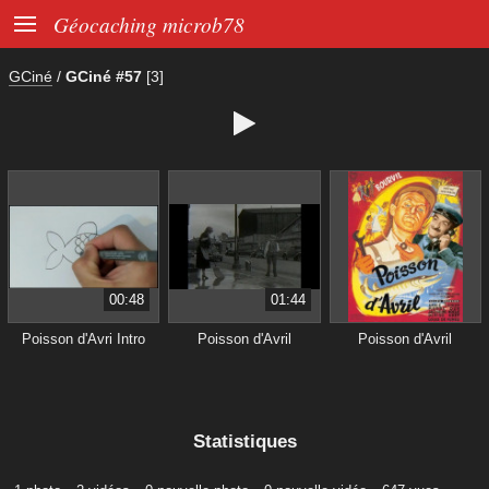

Géocaching microb78
GCiné
/
GCiné #57
[3]

00:48
01:44
Poisson d'Avri Intro
Poisson d'Avril
Poisson d'Avril
Statistiques