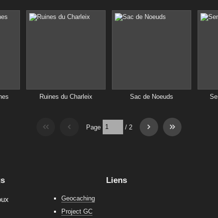
nes
Ruines du Charleix
Sac de Noeuds
Se
Page
/
2
gs
Liens
Geocaching
oux
Project GC