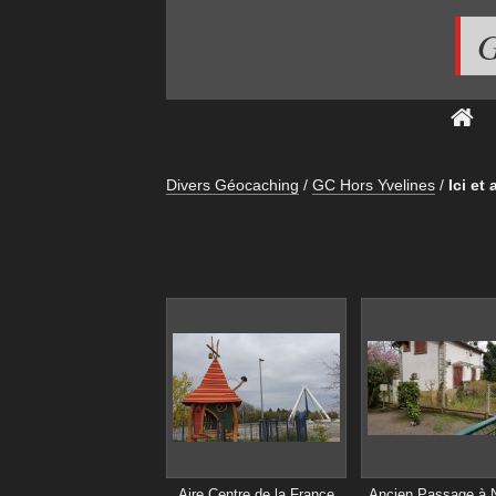
G
Divers Géocaching
/
GC Hors Yvelines
/
Ici et
Aire Centre de la France
Ancien Passage à 