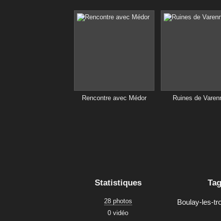
Rencontre avec Médor
Ruines de Varen
Statistiques
Ta
28 photos
Boulay-les-tr
0 vidéo