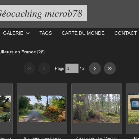
éocaching microb78
GALERIE
TAGS
CARTE DU MONDE
CONTACT
 ailleurs en France
[28]
Page
/
2
Niveau
Ancienne voie ferrée
Au-dessus des Vernels
Ba