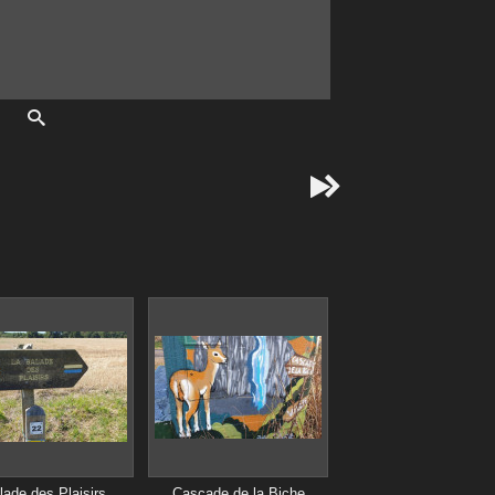


lade des Plaisirs
Cascade de la Biche