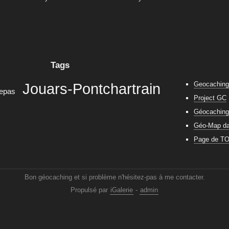
Tags
Geocachin
Jouars-Pontchartrain
repas
Project GC
Géocaching 
Géo-Map dan
Page de T
Bon géocaching et si problème n'hésitez-pas à me contacter.
Propulsé par
iGalerie
-
admin