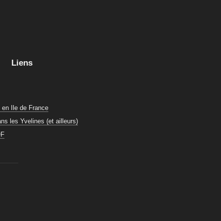
Liens
g
en Ile de France
s les Yvelines (et ailleurs)
OF