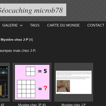
éocaching microb78
GALERIE
TAGS
CARTE DU MONDE
CONTACT
Mystère chez J-P
[4]
aurepas mais chez J-P.
 #2
Mystère chez JP #1
Mystère chez J-P