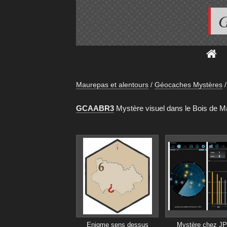
G
Maurepas et alentours
/
Géocaches Mystères
/
GCAABR3
Mystère visuel dans le Bois de M
Enigme sens dessus
Mystère chez JP