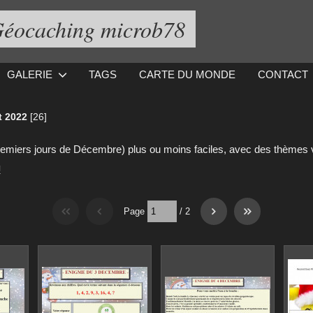
éocaching microb78
GALERIE
TAGS
CARTE DU MONDE
CONTACT
t 2022
[26]
remiers jours de Décembre) plus ou moins faciles, avec des thèmes v
g
Page
/
2