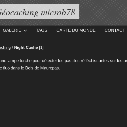
éocaching microb78
GALERIE
TAGS
CARTE DU MONDE
CONTACT
aching
/
Night Cache
[1]
 une lampe torche pour détecter les pastilles réfléchissantes sur les a
e fluo dans le Bois de Maurepas.