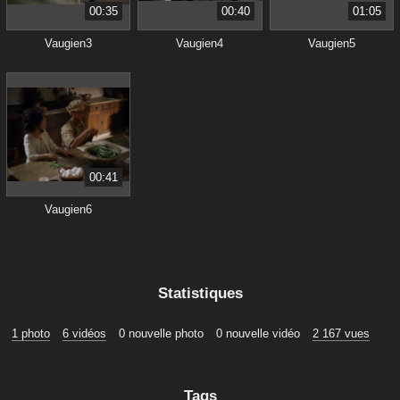
00:35
00:40
01:05
Vaugien3
Vaugien4
Vaugien5
00:41
Vaugien6
Statistiques
1 photo
6 vidéos
0 nouvelle photo
0 nouvelle vidéo
2 167 vues
Tags