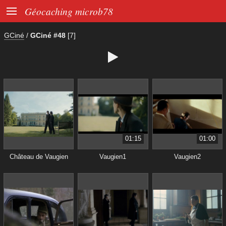

Géocaching microb78
GCiné
/
GCiné #48
[7]

01:15
01:00
Château de Vaugien
Vaugien1
Vaugien2