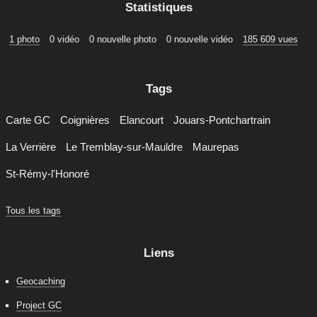
Statistiques
1 photo
0 vidéo
0 nouvelle photo
0 nouvelle vidéo
185 609 vues
Tags
Carte GC
Coignières
Elancourt
Jouars-Pontchartrain
La Verrière
Le Tremblay-sur-Mauldre
Maurepas
St-Rémy-l'Honoré
Tous les tags
Liens
Geocaching
Project GC