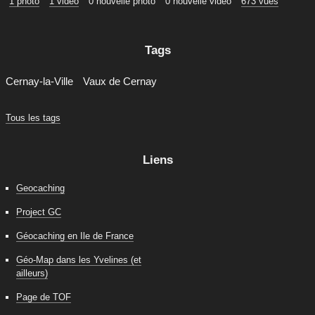
1 photo
1 vidéo
0 nouvelle photo
0 nouvelle vidéo
673 vues
Tags
Cernay-la-Ville
Vaux de Cernay
Tous les tags
Liens
Geocaching
Project GC
Géocaching en Ile de France
Géo-Map dans les Yvelines (et
ailleurs)
Page de TOF