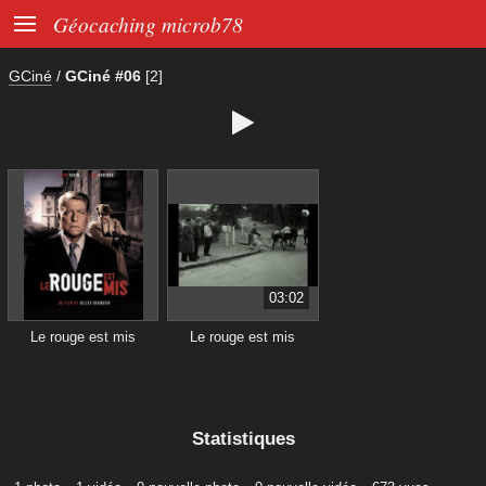

Géocaching microb78
GCiné
/
GCiné #06
[2]

03:02
Le rouge est mis
Le rouge est mis
Statistiques