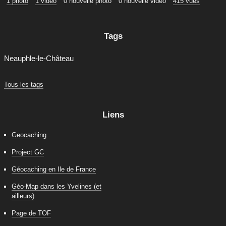
1 photo
1 vidéo
0 nouvelle photo
0 nouvelle vidéo
415 vues
Tags
Neauphle-le-Château
Tous les tags
Liens
Geocaching
Project GC
Géocaching en Ile de France
Géo-Map dans les Yvelines (et
ailleurs)
Page de TOF