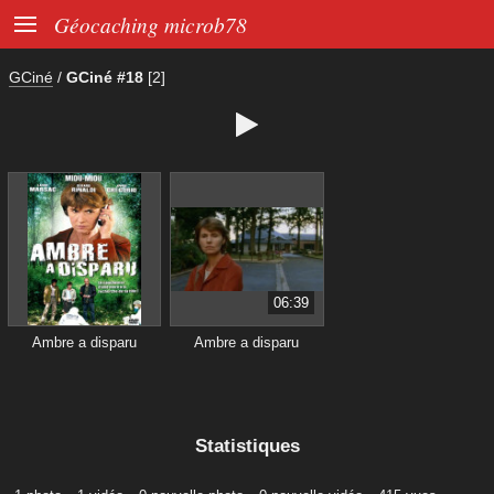

Géocaching microb78
GCiné
/
GCiné #18
[2]

06:39
Ambre a disparu
Ambre a disparu
Statistiques