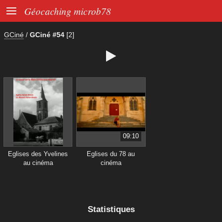

Géocaching microb78
GCiné
/
GCiné #54
[2]

09:10
Eglises des Yvelines
Eglises du 78 au
au cinéma
cinéma
Statistiques