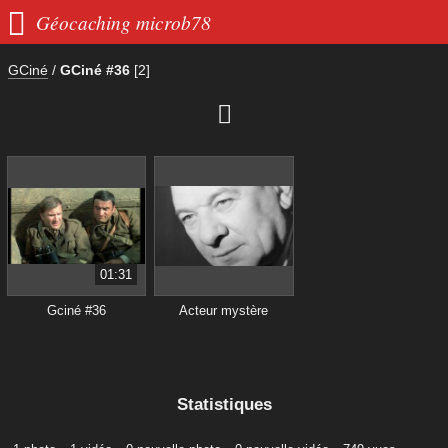

Géocaching microb78
GCiné
/
GCiné #36
[2]

01:31
Gciné #36
Acteur mystère
Statistiques