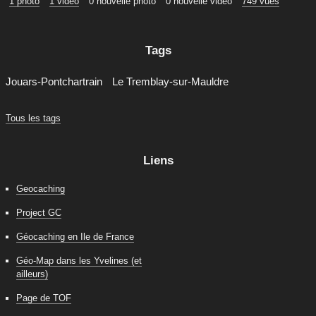
1 photo
1 vidéo
0 nouvelle photo
0 nouvelle vidéo
749 vues
Tags
Jouars-Pontchartrain
Le Tremblay-sur-Mauldre
Tous les tags
Liens
Geocaching
Project GC
Géocaching en Ile de France
Géo-Map dans les Yvelines (et
ailleurs)
Page de TOF