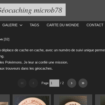
éocaching microb78
GALERIE
TAGS
CARTE DU MONDE
CONTACT
on
[32]
on déplace de cache en cache, avec un numéro de suivi unique permet
ng.
es Pokémons. Je leur ai confié une mission.
e aux trouveurs dans les géocaches.
Page
/
2