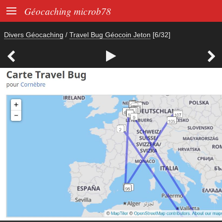

Géocaching microb78
Divers Géocaching
/
Travel Bug Géocoin Jeton
[6/32]


