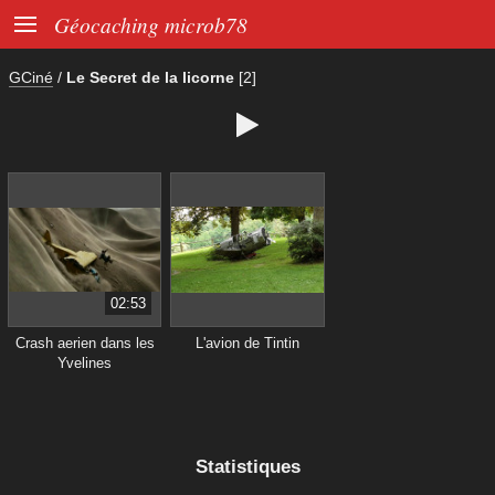

Géocaching microb78
GCiné
/
Le Secret de la licorne
[2]

02:53
Crash aerien dans les
L'avion de Tintin
Yvelines
Statistiques