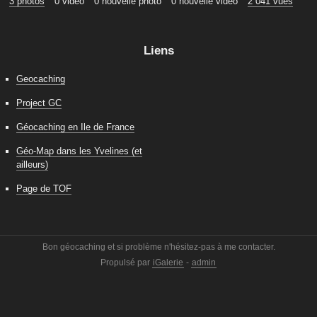
3 photos
0 vidéo
0 nouvelle photo
0 nouvelle vidéo
2 041 vues
Liens
Geocaching
Project GC
Géocaching en Ile de France
Géo-Map dans les Yvelines (et
ailleurs)
Page de TOF
Bon géocaching et si problème n'hésitez-pas à me contacter.
Propulsé par
iGalerie
-
admin