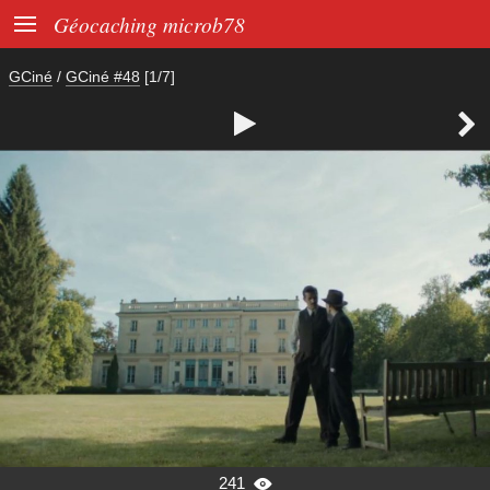

Géocaching microb78
GCiné
/
GCiné #48
[1/7]


241
