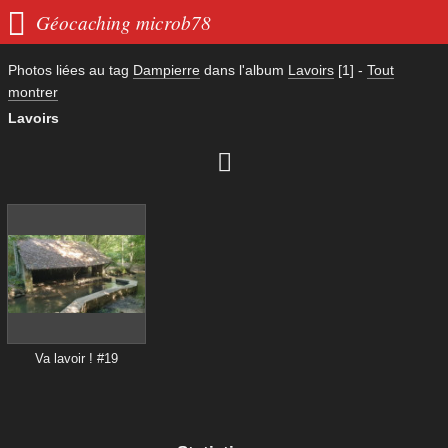

Géocaching microb78
Photos liées au tag
Dampierre
dans l'album
Lavoirs
[1]
-
Tout
montrer
Lavoirs

Va lavoir ! #19