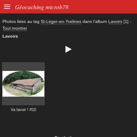

Géocaching microb78
Photos liées au tag
St-Léger-en-Yvelines
dans l'album
Lavoirs
[1]
-
Tout montrer
Lavoirs

Va lavoir ! #10