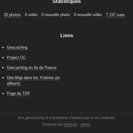
Statistiques
20 photos
0 vidéo
0 nouvelle photo
0 nouvelle vidéo
7 237 vues
Liens
Geocaching
Project GC
Géocaching en Ile de France
Géo-Map dans les Yvelines (et
ailleurs)
Page de TOF
Bon géocaching et si problème n'hésitez-pas à me contacter.
Propulsé par
iGalerie
-
admin