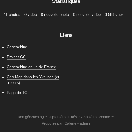
Statistiques
11 photos
0 vidéo
0 nouvelle photo
0 nouvelle vidéo
3 589 vues
Liens
Geocaching
Project GC
Géocaching en Ile de France
Géo-Map dans les Yvelines (et
ailleurs)
Page de TOF
Bon géocaching et si problème n'hésitez-pas à me contacter.
Propulsé par
iGalerie
-
admin