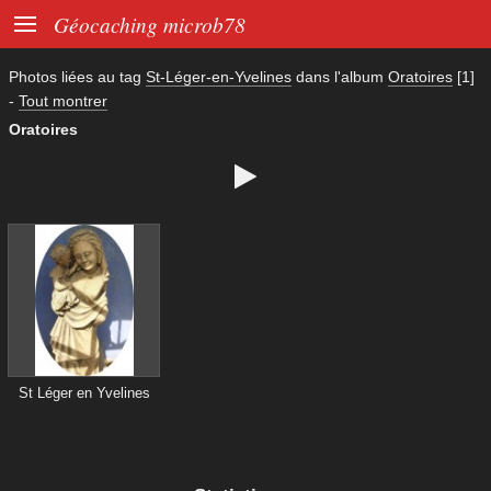

Géocaching microb78
Photos liées au tag
St-Léger-en-Yvelines
dans l'album
Oratoires
[1]
-
Tout montrer
Oratoires

St Léger en Yvelines