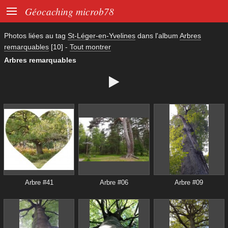

Géocaching microb78
Photos liées au tag
St-Léger-en-Yvelines
dans l'album
Arbres
remarquables
[10]
-
Tout montrer
Arbres remarquables

Arbre #41
Arbre #06
Arbre #09