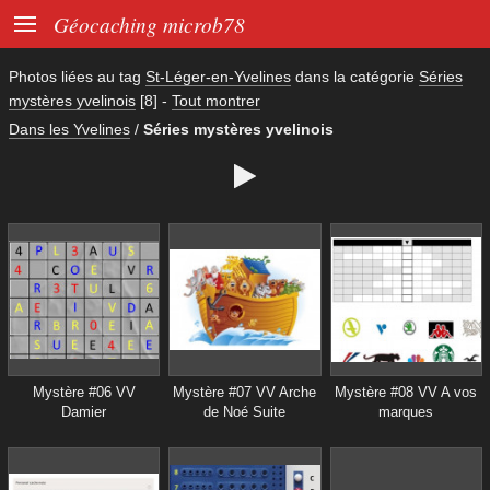

Géocaching microb78
Photos liées au tag
St-Léger-en-Yvelines
dans la catégorie
Séries
mystères yvelinois
[8]
-
Tout montrer
Dans les Yvelines
/
Séries mystères yvelinois

Mystère #06 VV
Mystère #07 VV Arche
Mystère #08 VV A vos
Damier
de Noé Suite
marques