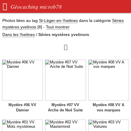

Géocaching microb78
Photos liées au tag
St-Léger-en-Yvelines
dans la catégorie
Séries
mystères yvelinois
[8]
-
Tout montrer
Dans les Yvelines
/
Séries mystères yvelinois

Mystère #06 VV
Mystère #07 VV
Mystère #08 VV A
Damier
Arche de Noé Suite
vos marques