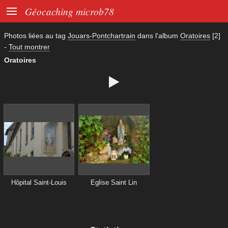

Géocaching microb78
Photos liées au tag
Jouars-Pontchartrain
dans l'album
Oratoires
[2]
-
Tout montrer
Oratoires

Hôpital Saint-Louis
Eglise Saint Lin