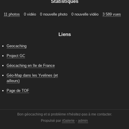
Statistiques
11 photos
0 vidéo
0 nouvelle photo
0 nouvelle vidéo
3 589 vues
Liens
Geocaching
Project GC
Géocaching en Ile de France
Géo-Map dans les Yvelines (et
ailleurs)
Page de TOF
Bon géocaching et si problème n'hésitez-pas à me contacter.
Propulsé par
iGalerie
-
admin