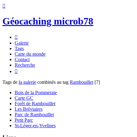

Géocaching microb78

Galerie
Tags
Carte du monde
Contact
Recherche

Tags de
la galerie
combinés au tag
Rambouillet
[7]
Bois de la Pommeraie
Carte GC
Forêt de Rambouillet
Les Bréviaires
Parc de Rambouillet
Petit Parc
St-Léger-en-Yvelines