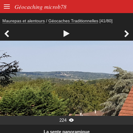

Géocaching microb78
Maurepas et alentours
/
Géocaches Traditionnelles
[41/80]



224

La sente panoramique