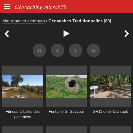

Géocaching microb78
Maurepas et alentours
/
Géocaches Traditionnelles
[80]



Fitness à l'allée des
Fontaine St Sauveur
GR11 chez Dassault
pommiers