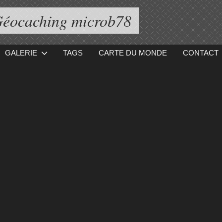
éocaching microb78
GALERIE
TAGS
CARTE DU MONDE
CONTACT