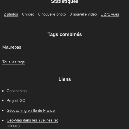
Statistiques
2 photos
0 vidéo
0 nouvelle photo
0 nouvelle vidéo
1 271 vues
Tags combinés
Maurepas
Tous les tags
Liens
Geocaching
Project GC
Géocaching en Ile de France
Géo-Map dans les Yvelines (et
ailleurs)