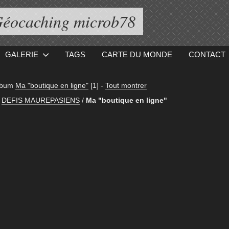
éocaching microb78
GALERIE
TAGS
CARTE DU MONDE
CONTACT
album
Ma "boutique en ligne"
[1]
-
Tout montrer
DEFIS MAUREPASIENS
/
Ma "boutique en ligne"