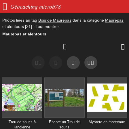

Géocaching microb78
Photos liées au tag
Bois de Maurepas
dans la catégorie
Maurepas
et alentours
[31]
-
Tout montrer
Maurepas et alentours


Trou de souris à
Encore un Trou de
Mystère en morceaux
l'ancienne
souris