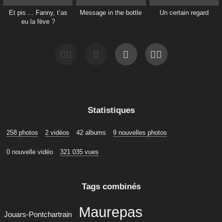
Et pis ... Fanny, t’as
Message in the bottle
Un certain regard
eu la fève ?
Statistiques
258 photos
2 vidéos
42 albums
9 nouvelles photos
0 nouvelle vidéo
321 035 vues
Tags combinés
Maurepas
Jouars-Pontchartrain