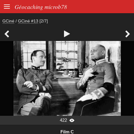

Géocaching microb78
GCiné
/
GCiné #13
[2/7]



422

Film C