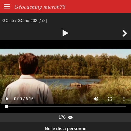

Géocaching microb78
GCiné
/
GCiné #32
[1/2]


176

Ne le dis à personne