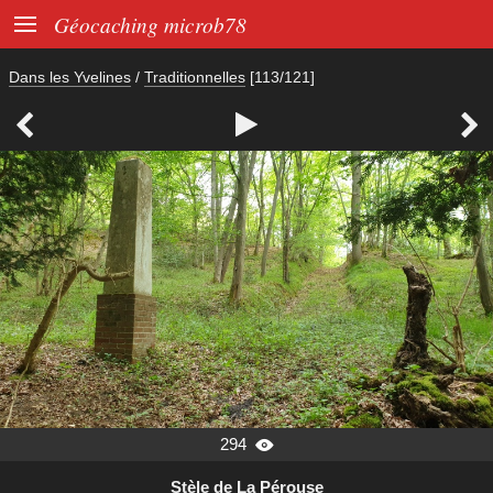

Géocaching microb78
Dans les Yvelines
/
Traditionnelles
[113/121]



294

Stèle de La Pérouse