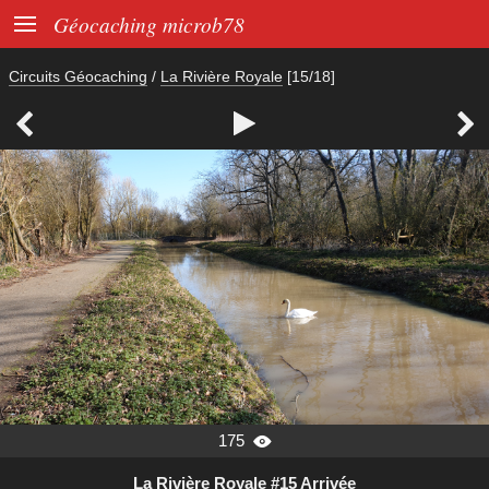

Géocaching microb78
Circuits Géocaching
/
La Rivière Royale
[15/18]



175

La Rivière Royale #15 Arrivée