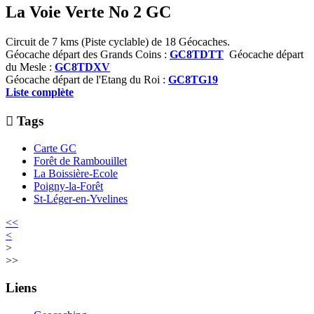
La Voie Verte No 2 GC
Circuit de 7 kms (Piste cyclable) de 18 Géocaches.
Géocache départ des Grands Coins :
GC8TDTT
Géocache départ
du Mesle :
GC8TDXV
Géocache départ de l'Etang du Roi :
GC8TG19
Liste complète

Tags
Carte GC
Forêt de Rambouillet
La Boissière-Ecole
Poigny-la-Forêt
St-Léger-en-Yvelines
<<
<
>
>>
Liens