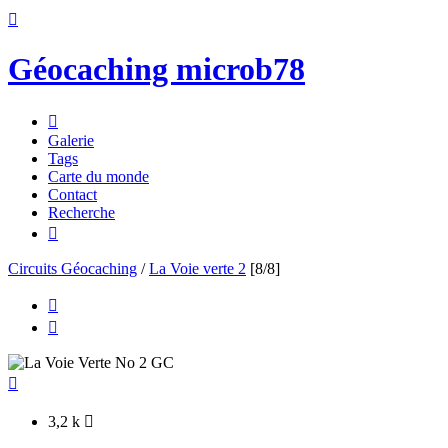

Géocaching microb78

Galerie
Tags
Carte du monde
Contact
Recherche

Circuits Géocaching
/
La Voie verte 2
[8/8]



3,2 k
