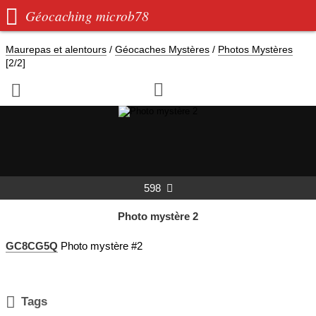

Géocaching microb78
Maurepas et alentours
/
Géocaches Mystères
/
Photos Mystères
[2/2]


598

Photo mystère 2
GC8CG5Q
Photo mystère #2

Tags