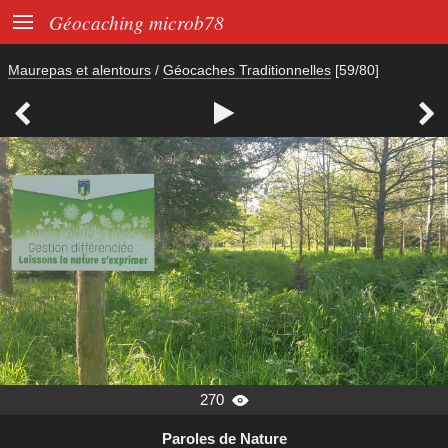

Géocaching microb78
Maurepas et alentours
/
Géocaches Traditionnelles
[59/80]



270

Paroles de Nature