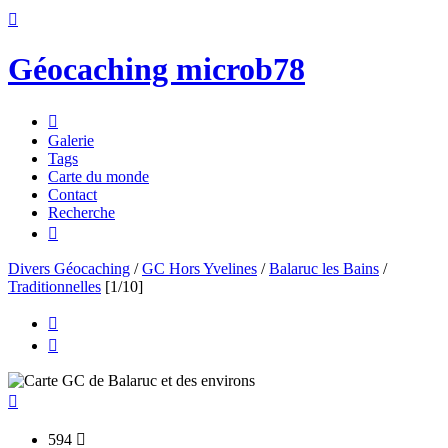

Géocaching microb78

Galerie
Tags
Carte du monde
Contact
Recherche

Divers Géocaching
/
GC Hors Yvelines
/
Balaruc les Bains
/
Traditionnelles
[1/10]



594
