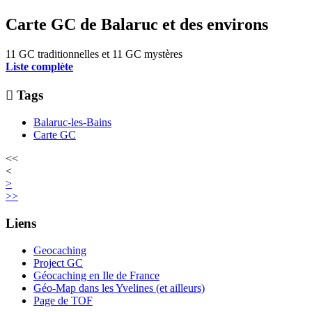
Carte GC de Balaruc et des environs
11 GC traditionnelles et 11 GC mystères
Liste complète

Tags
Balaruc-les-Bains
Carte GC
<<
<
>
>>
Liens
Geocaching
Project GC
Géocaching en Ile de France
Géo-Map dans les Yvelines (et ailleurs)
Page de TOF