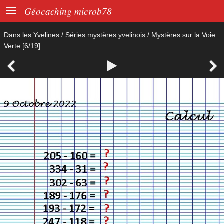

Géocaching microb78
Dans les Yvelines
/
Séries mystères yvelinois
/
Mystères sur la Voie
Verte
[6/19]


