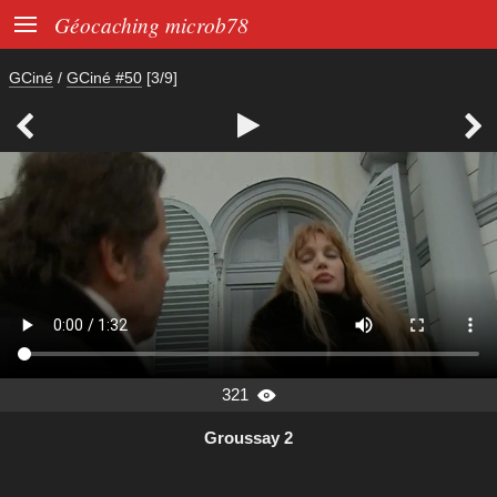

Géocaching microb78
GCiné
/
GCiné #50
[3/9]



321

Groussay 2