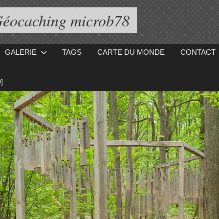
éocaching microb78
GALERIE
TAGS
CARTE DU MONDE
CONTACT
]