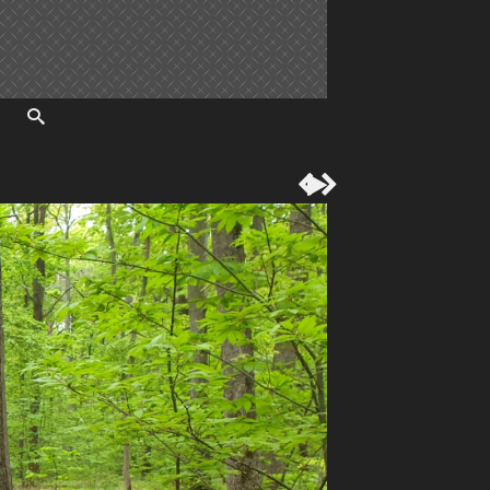


