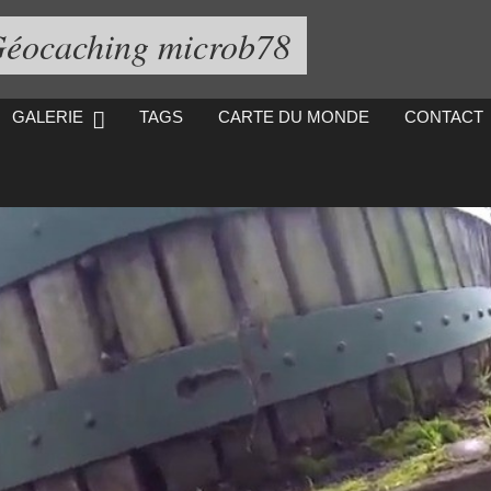
éocaching microb78
GALERIE
TAGS
CARTE DU MONDE
CONTACT